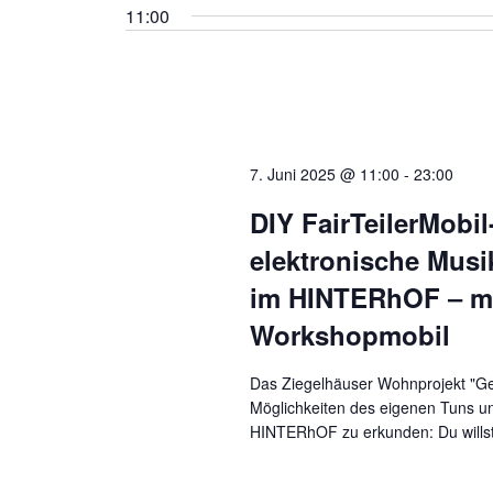
Schlüsselwort.
wählen.
11:00
7. Juni 2025 @ 11:00
-
23:00
DIY FairTeilerMob
elektronische Mus
im HINTERhOF ‒ mi
Workshopmobil
Das Ziegelhäuser Wohnprojekt "Ge
Möglichkeiten des eigenen Tuns un
HINTERhOF zu erkunden: Du willst 