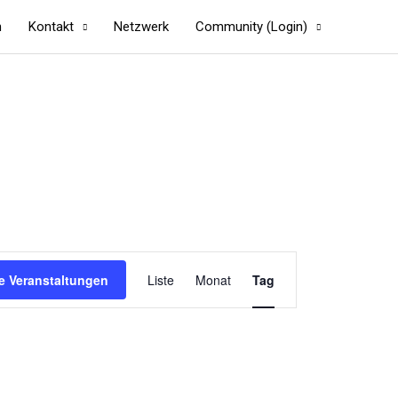
n
Kontakt
Netzwerk
Community (Login)
Veranstaltung
e Veranstaltungen
Liste
Monat
Tag
Ansichten-
Navigation