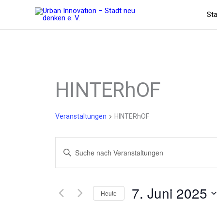
Zum
Sta
Inhalt
springen
HINTERhOF
Veranstaltungen
HINTERhOF
Veranstaltungen
Bitte
Suche
Schlüsselwort
und
eingeben.
Ansichten,
Suche
7. Juni 2025
Navigation
Heute
nach
Veranstaltungen
Datum