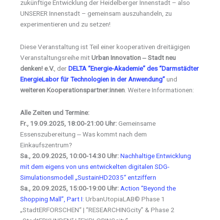
zukünftige Entwicklung der Heidelberger Innenstadt – also
UNSERER Innenstadt – gemeinsam auszuhandeln, zu
experimentieren und zu setzen!
Diese Veranstaltung ist Teil einer kooperativen dreitägigen
Veranstaltungsreihe mit
Urban Innovation ‒ Stadt neu
denken! e.V.
, der
DELTA “Energie-Akademie” des “Darmstädter
EnergieLabor für Technologien in der Anwendung”
und
weiteren Kooperationspartner:innen
. Weitere Informationen:
Alle Zeiten und Termine:
Fr., 19.09.2025, 18:00-21:00 Uhr:
Gemeinsame
Essenszubereitung ‒ Was kommt nach dem
Einkaufszentrum?
Sa., 20.09.2025, 10:00-14:30 Uhr:
Nachhaltige Entwicklung
mit dem eigens von uns entwickelten digitalen SDG-
Simulationsmodell „SustainHD2035“ entziffern
Sa., 20.09.2025, 15:00-19:00 Uhr:
Action “Beyond the
Shopping Mall”, Part I
: UrbanUtopiaLAB© Phase 1
„StadtERFORSCHEN“ | “RESEARCHINGcity” & Phase 2