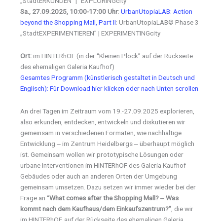
„StadtERKUNDEN“ | “EXPLORINGcity”
Sa., 27.09.2025, 10:00-17:00 Uhr
:
UrbanUtopiaLAB: Action
beyond the Shopping Mall, Part II
: UrbanUtopiaLAB© Phase 3
„StadtEXPERIMENTIEREN” | EXPERIMENTINGcity
Ort:
im HINTERhOF (in der “Kleinen Plöck” auf der Rückseite
des ehemaligen Galeria Kaufhof)
Gesamtes Programm (künstlerisch gestaltet in Deutsch und
Englisch): Für Download hier klicken oder nach Unten scrollen
An drei Tagen im Zeitraum vom 19.-27.09.2025 explorieren,
also erkunden, entdecken, entwickeln und diskutieren wir
gemeinsam in verschiedenen Formaten, wie nachhaltige
Entwicklung ‒ im Zentrum Heidelbergs ‒ überhaupt möglich
ist. Gemeinsam wollen wir prototypische Lösungen oder
urbane Interventionen im HINTERhOF des Galeria Kaufhof-
Gebäudes oder auch an anderen Orten der Umgebung
gemeinsam umsetzen. Dazu setzen wir immer wieder bei der
Frage an “
What comes after the Shopping Mall? ‒ Was
kommt nach dem Kaufhaus/dem Einkaufszentrum?”
, die wir
im HINTERhOF, auf der Rückseite des ehemaligen Galeria