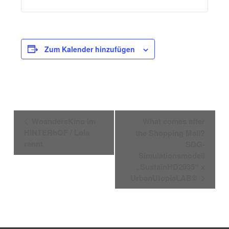
Zum Kalender hinzufügen
Veranstaltung-
WoandersKino im
What comes after
Navigation
HINTERhOF / Lola
the Shopping Mall?
rennt
SDG-
Simulationsmodell
„SustainHD2035“ x
UrbanUtopiaLAB©