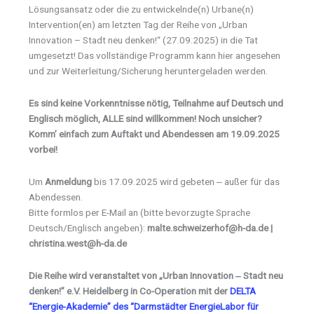
Lösungsansatz oder die zu entwickelnde(n) Urbane(n)
Intervention(en) am letzten Tag der Reihe von „Urban
Innovation – Stadt neu denken!“ (27.09.2025) in die Tat
umgesetzt! Das vollständige Programm kann hier angesehen
und zur Weiterleitung/Sicherung heruntergeladen werden.
Es sind keine Vorkenntnisse nötig, Teilnahme auf Deutsch und
Englisch möglich, ALLE sind willkommen! Noch unsicher?
Komm’ einfach zum Auftakt und Abendessen am 19.09.2025
vorbei!
Um
Anmeldung
bis 17.09.2025 wird gebeten ‒ außer für das
Abendessen.
Bitte formlos per E-Mail an (bitte bevorzugte Sprache
Deutsch/Englisch angeben):
malte.schweizerhof@h-da.de |
christina.west@h-da.de
Die Reihe wird veranstaltet von „Urban Innovation ‒ Stadt neu
denken!” e.V. Heidelberg in Co-Operation mit der
DELTA
“Energie-Akademie” des “Darmstädter EnergieLabor für