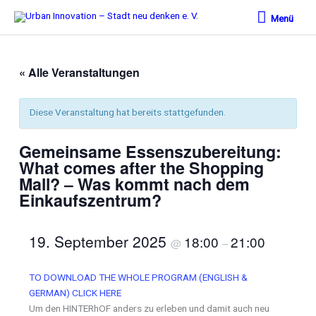
Zum
Menü
Menü
Inhalt
springen
« Alle Veranstaltungen
Diese Veranstaltung hat bereits stattgefunden.
Gemeinsame Essenszubereitung:
What comes after the Shopping
Mall? ‒ Was kommt nach dem
Einkaufszentrum?
19. September 2025
18:00
21:00
@
–
TO DOWNLOAD THE WHOLE PROGRAM (ENGLISH &
GERMAN) CLICK HERE
Um den HINTERhOF anders zu erleben und damit auch neu