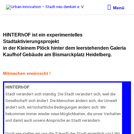
Zum
Menü
Menü
Inhalt
springen
HINTERhOF ist ein experimentelles
Stadtaktivierungsprojekt
in der Kleinem Plöck
hinter dem leerstehenden Galeria
Kaufhof Gebäude
am Bismarckplatz Heidelberg.
Mitmachen erwünscht !
HINTERhOF
Stadt verändert sich ständig. Die Stadt verändert sich, weil die
Gesellschaft sich ändert. Die Menschen ändern sich, die Umwelt
ändert sich, wirtschaftliche Bedingungen ändern sich. Wir
bekommen immer wieder neue Möglichkeiten, die unser Verhalten
und damit auch unsere Ansprüche an Stadt verändern.
Doch wie stellen wir uns die Zukunft der Stadt eigentlich vor? Wir,