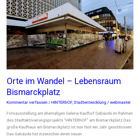
Orte
im
Wandel
–
Lebensraum
Bismarckplatz
Orte im Wandel – Lebensraum
Bismarckplatz
Kommentar verfassen
/
HINTERhOF
,
Stadtentwicklung
/
webmaster
Fotoausstellung am ehemaligen Galeria Kaufhof Gebäude im Rahmen
des Stadtaktivierungsprojekts “HINTERhOF” am Bismarckplatz Das
große Kaufhaus am Bismarckplatz ist nun fast ein Jahr geschlossen.
Das Gebäude hat inzwischen einen neuen