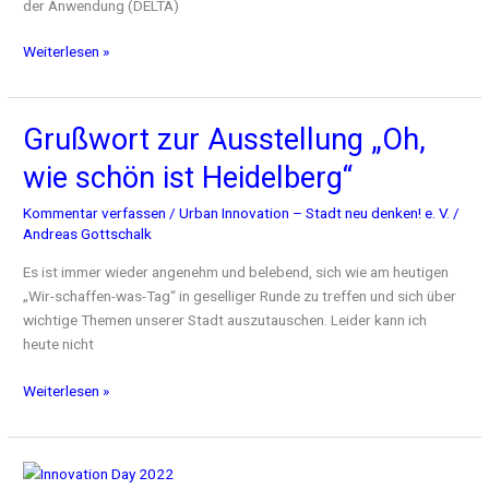
der Anwendung (DELTA)
Weiterlesen »
Grußwort zur Ausstellung „Oh,
Grußwort
zur
wie schön ist Heidelberg“
Ausstellung
„Oh,
Kommentar verfassen
/
Urban Innovation – Stadt neu denken! e. V.
/
wie
Andreas Gottschalk
schön
Es ist immer wieder angenehm und belebend, sich wie am heutigen
ist
„Wir-schaffen-was-Tag“ in geselliger Runde zu treffen und sich über
Heidelberg“
wichtige Themen unserer Stadt auszutauschen. Leider kann ich
heute nicht
Weiterlesen »
Innovation