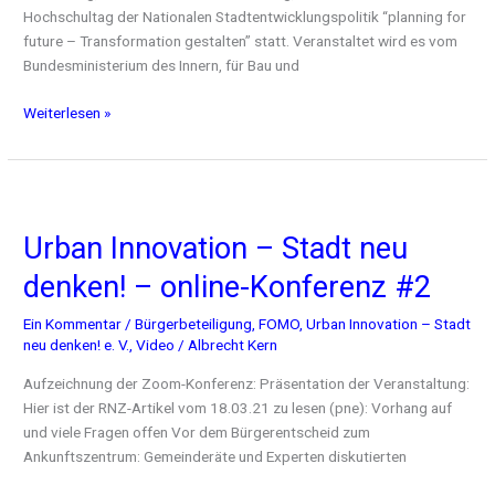
Hochschultag der Nationalen Stadtentwicklungspolitik “planning for
future – Transformation gestalten” statt. Veranstaltet wird es vom
Bundesministerium des Innern, für Bau und
Weiterlesen »
Urban
Innovation
Urban Innovation – Stadt neu
–
Stadt
denken! – online-Konferenz #2
neu
denken!
Ein Kommentar
/
Bürgerbeteiligung
,
FOMO
,
Urban Innovation – Stadt
–
neu denken! e. V.
,
Video
/
Albrecht Kern
online-
Aufzeichnung der Zoom-Konferenz: Präsentation der Veranstaltung:
Konferenz
Hier ist der RNZ-Artikel vom 18.03.21 zu lesen (pne): Vorhang auf
#2
und viele Fragen offen Vor dem Bürgerentscheid zum
Ankunftszentrum: Gemeinderäte und Experten diskutierten