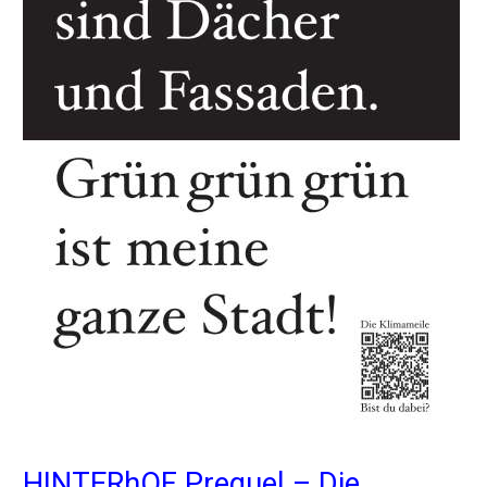
HINTERhOF Prequel – Die