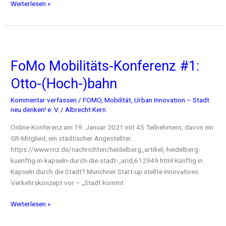
Weiterlesen »
FoMo
Mobilitäts-
FoMo Mobilitäts-Konferenz #1:
Konferenz
#1:
Otto-(Hoch-)bahn
Otto-
(Hoch-)bahn
Kommentar verfassen
/
FOMO
,
Mobilität
,
Urban Innovation – Stadt
neu denken! e. V.
/
Albrecht Kern
Online-Konferenz am 19. Januar 2021 mit 45 Teilnehmern, davon ein
GR-Mitglied, ein städtischer Angestellter.
https://www.rnz.de/nachrichten/heidelberg_artikel,-heidelberg-
kuenftig-in-kapseln-durch-die-stadt-_arid,612949.html Künftig in
Kapseln durch die Stadt? Münchner Start-up stellte innovatives
Verkehrskonzept vor – „Stadt kommt
Weiterlesen »