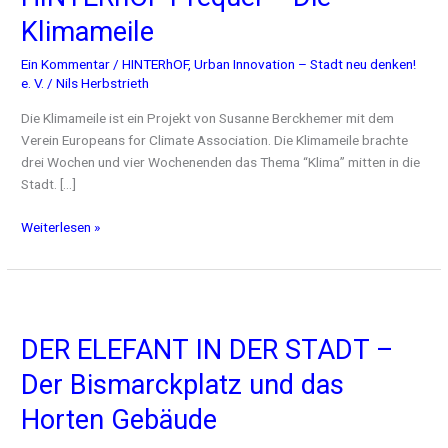
Klimameile
Ein Kommentar
/
HINTERhOF
,
Urban Innovation – Stadt neu denken!
e. V.
/
Nils Herbstrieth
Die Klimameile ist ein Projekt von Susanne Berckhemer mit dem
Verein Europeans for Climate Association. Die Klimameile brachte
drei Wochen und vier Wochenenden das Thema “Klima” mitten in die
Stadt. […]
Weiterlesen »
DER ELEFANT IN
DER
DER ELEFANT IN DER STADT –
STADT
–
Der Bismarckplatz und das
Der
Bismarckplatz
Horten Gebäude
und