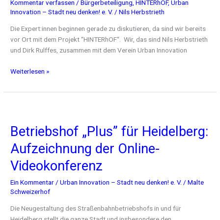
Kommentar verfassen
/
Bürgerbeteiligung
,
HINTERhOF
,
Urban
das
Innovation – Stadt neu denken! e. V.
/
Nils Herbstrieth
Horten
Gebäude
Die Expert:innen beginnen gerade zu diskutieren, da sind wir bereits
vor Ort mit dem Projekt “HINTERhOF“. Wir, das sind Nils Herbstrieth
und Dirk Rulffes, zusammen mit dem Verein Urban Innovation
Weiterlesen »
Betriebshof
„Plus”
Betriebshof „Plus” für Heidelberg:
für
Heidelberg:
Aufzeichnung der Online-
Aufzeichnung
der
Videokonferenz
Online-
Ein Kommentar
/
Urban Innovation – Stadt neu denken! e. V.
/
Malte
Videokonferenz
Schweizerhof
Die Neugestaltung des Straßenbahnbetriebshofs in und für
Heidelberg stellt die ganze Stadt und insbesondere den