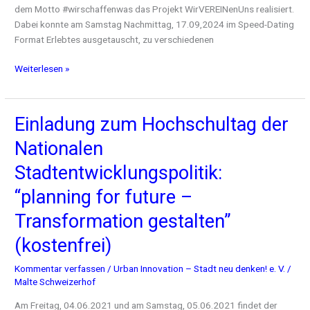
dem Motto #wirschaffenwas das Projekt WirVEREINenUns realisiert.
Dabei konnte am Samstag Nachmittag, 17.09,2024 im Speed-Dating
Format Erlebtes ausgetauscht, zu verschiedenen
Weiterlesen »
Einladung zum Hochschultag der
Einladung
zum
Nationalen
Hochschultag
der
Stadtentwicklungspolitik:
Nationalen
“planning for future –
Stadtentwicklungspolitik:
“planning
Transformation gestalten”
for
(kostenfrei)
future
–
Kommentar verfassen
/
Urban Innovation – Stadt neu denken! e. V.
/
Transformation
Malte Schweizerhof
gestalten”
(kostenfrei)
Am Freitag, 04.06.2021 und am Samstag, 05.06.2021 findet der